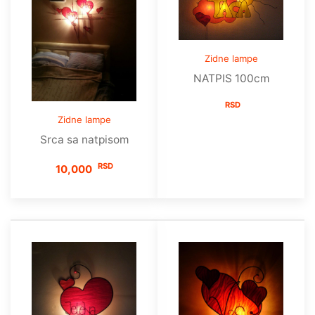
Zidne lampe
NATPIS 100cm
RSD
Zidne lampe
Srca sa natpisom
RSD
10,000