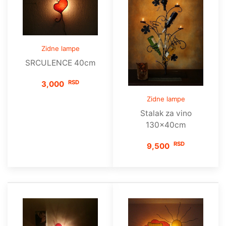
Zidne lampe
SRCULENCE 40cm
RSD
3,000
Zidne lampe
Stalak za vino
130x40cm
RSD
9,500