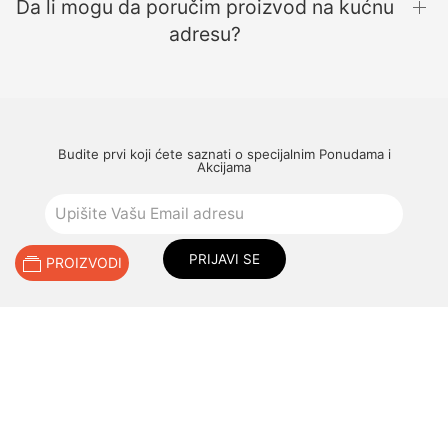
Da li mogu da poručim proizvod na kućnu
adresu?
Budite prvi koji ćete saznati o specijalnim Ponudama i
Akcijama
PRIJAVI SE
PROIZVODI
Zavirite u naš mali umetnički svet mozda će Vam se