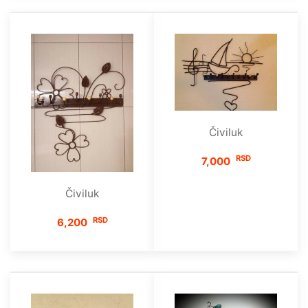
Čiviluk
RSD
7,000
Čiviluk
RSD
6,200