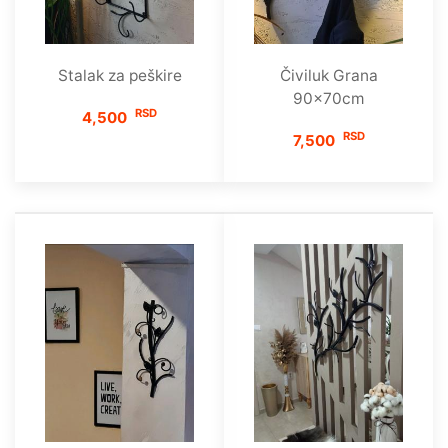
Stalak za peškire
Čiviluk Grana
90x70cm
RSD
4,500
RSD
7,500