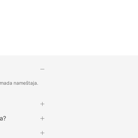
komada nameštaja.
ma?