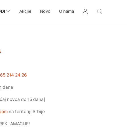
DI
Akcije
Novo
O nama
k
65 214 24 26
h dana
ćaj novca do 15 dana]
žbom
na teritoriji Srbije
REKLAMACIJE!