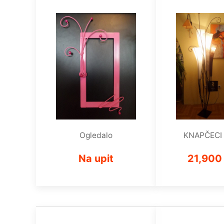
Ogledalo
KNAPČECI
Na upit
21,900