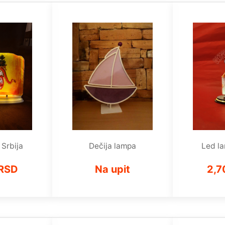
Srbija
Dečija lampa
Led la
 RSD
Na upit
2,7