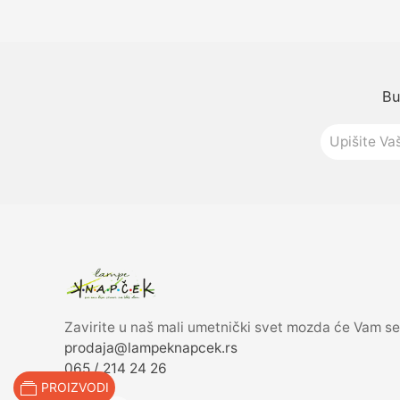
Bu
Zavirite u naš mali umetnički svet mozda će Vam se
prodaja@lampeknapcek.rs
065 / 214 24 26
PROIZVODI