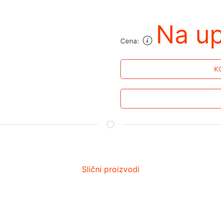
Na up
Cena:
K
Slični proizvodi