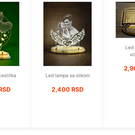
Led 
uc
2,9
estitka
Led lampa sa slikom
 RSD
2,400 RSD