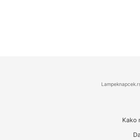
Lampeknapcek.rs 
Kako 
Da