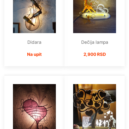
Dečija lampa
Didara
2,900 RSD
Na upit