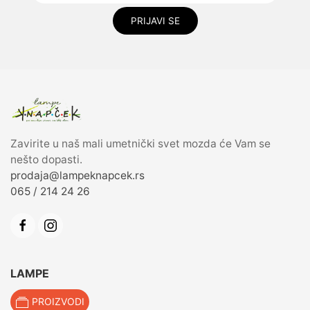
PRIJAVI SE
Zavirite u naš mali umetnički svet mozda će Vam se
nešto dopasti.
prodaja@lampeknapcek.rs
065 / 214 24 26
LAMPE
PROIZVODI
Podne lampe