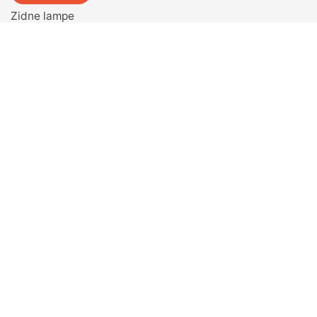
Zidne lampe
Dečije lampe
Plafonske lampe
Stone lampe
Spoljne baštenske lampe
Lampe u obliku srca
Ograde i Kapije
Ograde i Nastresnice
Fenjeri
Tende
Led lampe
PROIZVODI