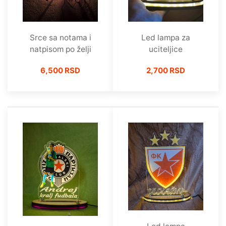
Srce sa notama i
Led lampa za
natpisom po želji
uciteljice
6,500 RSD
2,700 RSD