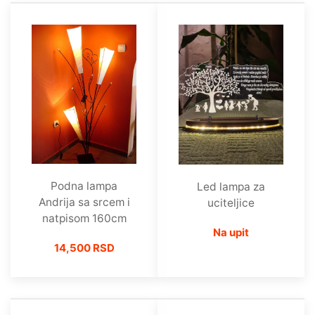
Podna lampa
Led lampa za
Andrija sa srcem i
uciteljice
natpisom 160cm
Na upit
14,500 RSD