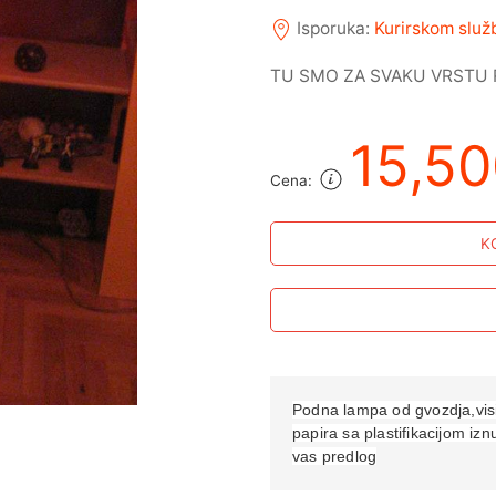
Isporuka:
Kurirskom slu
TU SMO ZA SVAKU VRSTU 
15,5
Cena:
K
Podna lampa od gvozdja,vis
papira sa plastifikacijom izn
vas predlog