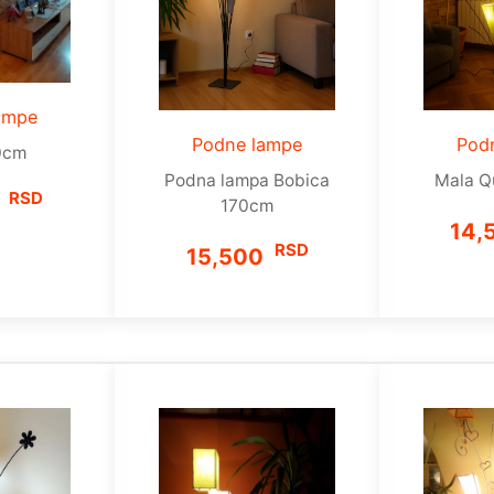
ampe
Podne lampe
Pod
0cm
Podna lampa Bobica
Mala Q
RSD
0
170cm
14,
RSD
15,500