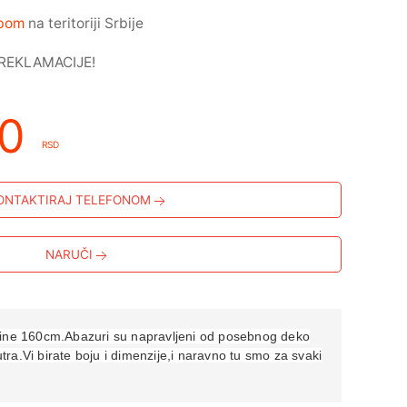
žbom
na teritoriji Srbije
REKLAMACIJE!
00
RSD
ONTAKTIRAJ TELEFONOM
NARUČI
ine 160cm.Abazuri su napravljeni od posebnog deko
utra.Vi birate boju i dimenzije,i naravno tu smo za svaki