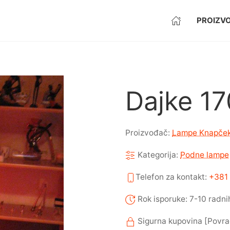
PROIZVO
Dajke 1
Proizvođač:
Lampe Knapče
Kategorija:
Podne lampe
Telefon za kontakt:
+381 
Rok isporuke: 7-10 radni
Sigurna kupovina [Povra