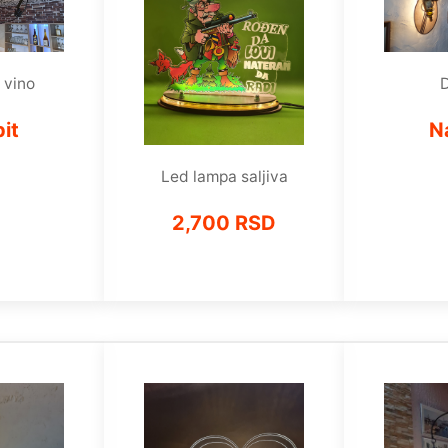
 vino
D
it
N
Led lampa saljiva
2,700 RSD