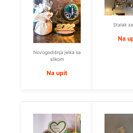
Stalak za
Na up
Novogodišnja jelka sa
slikom
Na upit