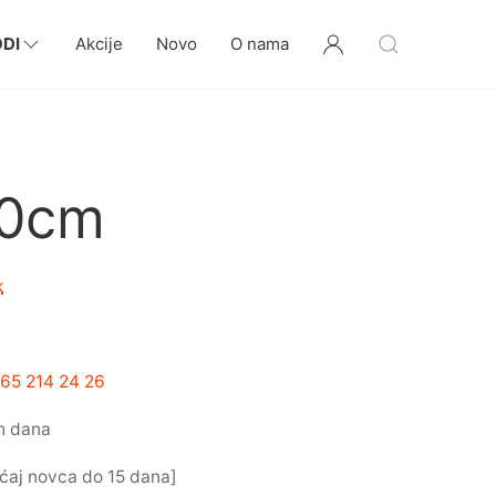
DI
Akcije
Novo
O nama
70cm
k
65 214 24 26
h dana
ćaj novca do 15 dana]