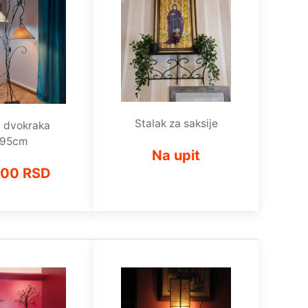
Stalak za saksije
 dvokraka
195cm
Na upit
500 RSD