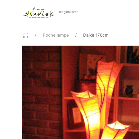
magični svet
Podne lampe
Dajke 170cm