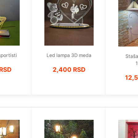
portisti
Led lampa 3D meda
Staša
 RSD
2,400 RSD
12,