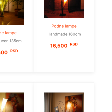
Podne lampe
ne lampe
Handmade 160cm
ueen 135cm
RSD
16,500
RSD
500