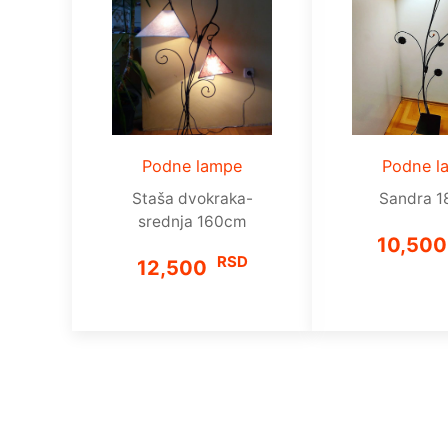
Podne l
Podne lampe
Sandra 
Staša dvokraka-
srednja 160cm
10,50
RSD
12,500