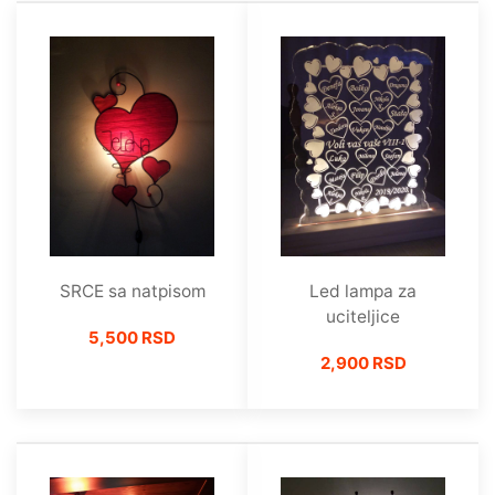
SRCE sa natpisom
Led lampa za
uciteljice
5,500 RSD
2,900 RSD