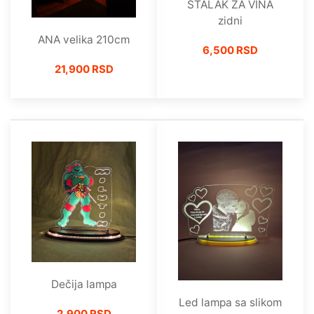
STALAK ZA VINA
zidni
ANA velika 210cm
6,500 RSD
21,900 RSD
Dečija lampa
Led lampa sa slikom
2,900 RSD